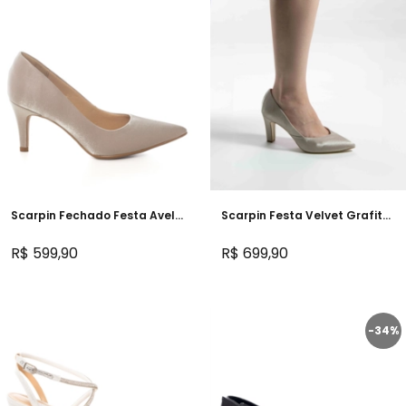
Scarpin Fechado Festa Avelã
Scarpin Festa Velvet Grafite
Salto Médio - 297D.10169
Salto confortável -
235D.60011
R$ 599,90
R$ 699,90
-34%