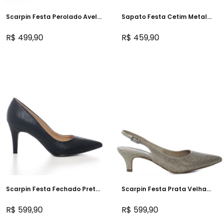
Scarpin Festa Perolado Avelã
Sapato Festa Cetim Metal
Salto Baixo - NF45100
Prata Salto Baixo - WD1199
R$ 499,90
R$ 459,90
Scarpin Festa Fechado Preto
Scarpin Festa Prata Velha
Salto Médio - 297D.10169
Salto baixo - LP233D.10193
R$ 599,90
R$ 599,90