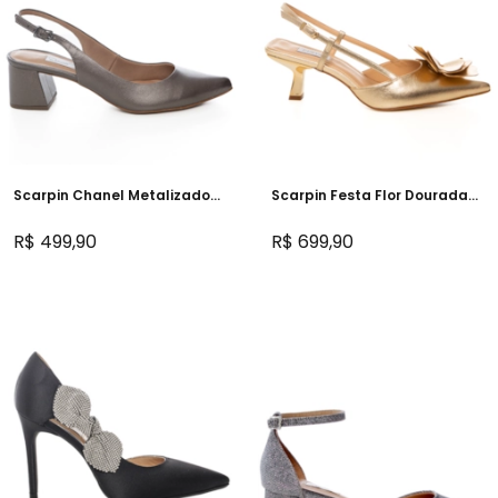
Scarpin Chanel Metalizado
Scarpin Festa Flor Dourada
Grafite Salto Confortável -
Salto Baixo - 470D.11727
NF302
R$ 499,90
R$ 699,90