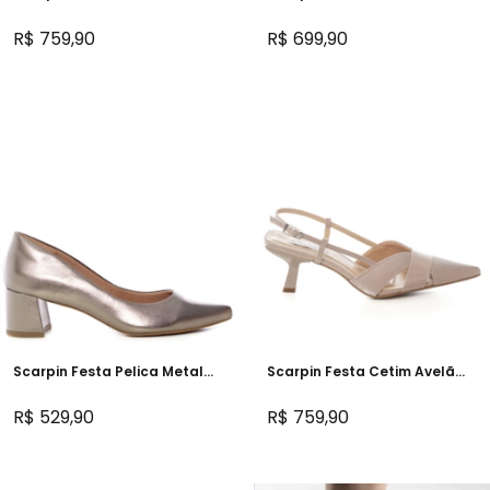
Organico Dourado Salto
Salto Bloco - 303D.10715
Confortável - 473D.11737
R$ 759,90
R$ 699,90
Scarpin Festa Pelica Metal
Scarpin Festa Cetim Avelã
Prata Velha Salto Bloco -
Salto Assimétrico Baixo -
NF45089
470D.11602
R$ 529,90
R$ 759,90