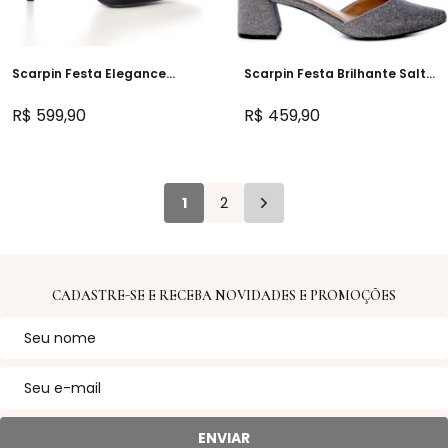
Scarpin Festa Elegance
Scarpin Festa Brilhante Salto
Cetim Preto Salto Alto -
Bloco Baixo - NF45100
274D.11451
R$ 599,90
R$ 459,90
1
2
CADASTRE-SE E RECEBA NOVIDADES E PROMOÇÕES
ENVIAR