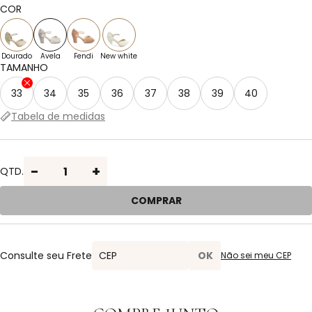
2x de R$ 299,95 sem juros
1x de R$ 599,90 sem juros
COR
PIX
3x de R$ 199,97 sem juros
1x de R$ 599,90 sem juros
Dourado
Avela
Fendi
New white
TAMANHO
33
34
35
36
37
38
39
40
Tabela de medidas
-
+
QTD.
COMPRAR
Consulte seu Frete
Não sei meu CEP