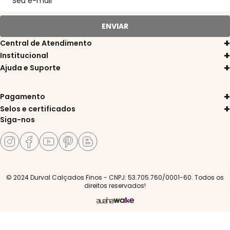
ENVIAR
Central de Atendimento
11 3311-8080
Institucional
Sobre a Durval
11 97572-0836
Ajuda e Suporte
Trocas e Devoluções
Política de Privacidade
atendimento@durvalcalcados.com.br
Entrega
Portal de Pedidos
Atendimento de Seg. a Sex. das 9h às 17h
Pagamento
Pagamentos
Nossas Lojas
Selos e certificados
Central de Atendimento
Siga-nos
© 2024 Durval Calçados Finos - CNPJ: 53.705.760/0001-60. Todos os
direitos reservados!