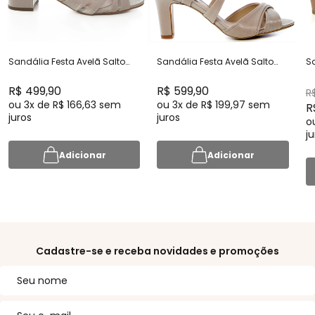
Sandália Festa Avelã Salto
Sandália Festa Avelã Salto
Sa
Baixo Confortável - MV3822
Médio Confortável -
Co
268D.10024
R$ 499,90
R$ 599,90
R
ou
3x
de
R$ 166,63
sem
ou
3x
de
R$ 199,97
sem
R
juros
juros
o
ju
Adicionar
Adicionar
Cadastre-se e receba novidades e promoções