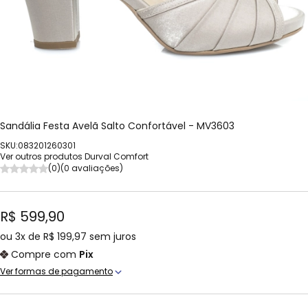
Sandália Festa Avelã Salto Confortável - MV3603
SKU:083201260301
Ver outros produtos Durval Comfort
(0)
(0 avaliações)
R$ 599,90
ou
3x
de
R$ 199,97
sem juros
Compre com
Pix
Ver formas de pagamento
Cartão Crédito
1x de R$ 599,90 sem juros
Boleto