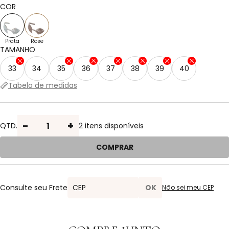
2x de R$ 279,95 sem juros
1x de R$ 559,90 sem juros
COR
PIX
3x de R$ 186,63 sem juros
1x de R$ 559,90 sem juros
Prata
Rose
TAMANHO
33
34
35
36
37
38
39
40
Tabela de medidas
-
+
QTD.
2 itens disponíveis
COMPRAR
Consulte seu Frete
Não sei meu CEP