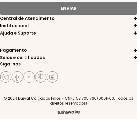
ENVIAR
Central de Atendimento
11 3311-8080
Institucional
Sobre a Durval
11 97572-0836
Ajuda e Suporte
Trocas e Devoluções
Política de Privacidade
atendimento@durvalcalcados.com.br
Entrega
Portal de Pedidos
Atendimento de Seg. a Sex. das 9h às 17h
Pagamento
Pagamentos
Nossas Lojas
Selos e certificados
Central de Atendimento
Siga-nos
© 2024 Durval Calçados Finos - CNPJ: 53.705.760/0001-60. Todos os
direitos reservados!