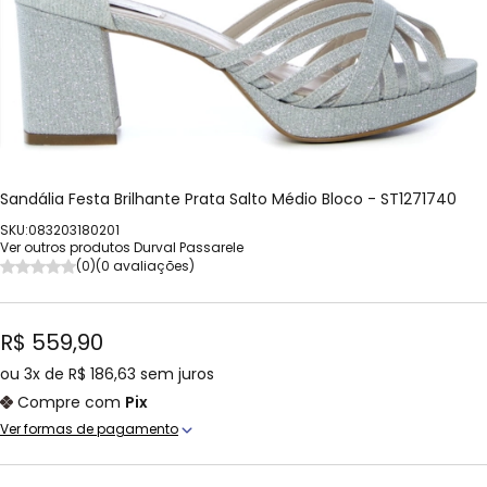
Sandália Festa Brilhante Prata Salto Médio Bloco - ST1271740
SKU:083203180201
Ver outros produtos Durval Passarele
(0)
(0 avaliações)
R$ 559,90
ou
3x
de
R$ 186,63
sem juros
Compre com
Pix
Ver formas de pagamento
Cartão Crédito
1x de R$ 559,90 sem juros
Boleto