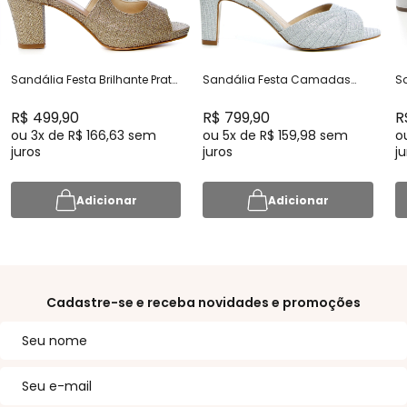
Sandália Festa Brilhante Prata
Sandália Festa Camadas
S
Velha Salto Bloco Confortável
Brilhante Prata Salto Médio -
Pr
- MV3766 1023
267D.10712
- 
R$ 499,90
R$ 799,90
R
ou
3x
de
R$ 166,63
sem
ou
5x
de
R$ 159,98
sem
o
juros
juros
ju
Adicionar
Adicionar
Cadastre-se e receba novidades e promoções