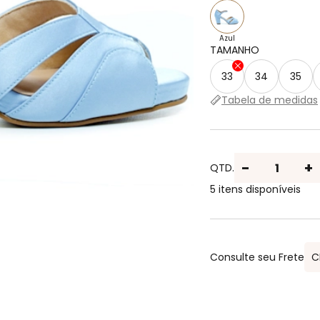
Azul
TAMANHO
33
34
35
Tabela de medidas
-
+
QTD.
5 itens disponíveis
Consulte seu Frete