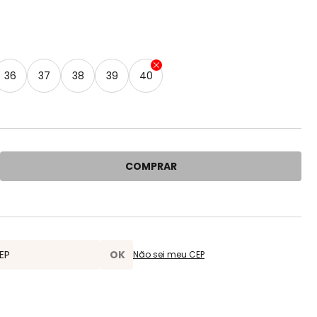
36
37
38
39
40
COMPRAR
Não sei meu CEP