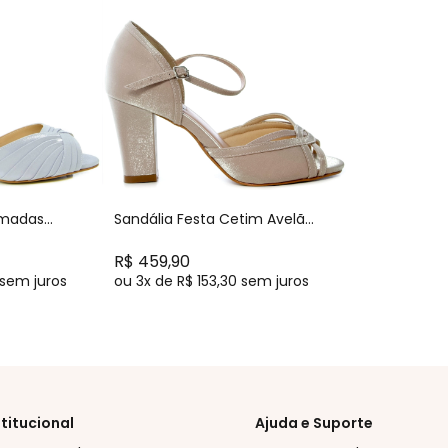
amadas
Sandália Festa Cetim Avelã
o Médio -
Salto Médio Largo - MV3787
R$ 459,90
sem juros
ou
3x
de
R$ 153,30
sem juros
stitucional
Ajuda e Suporte