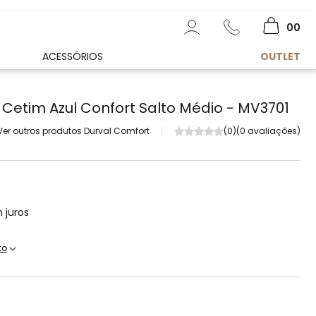
00
ACESSÓRIOS
OUTLET
 Cetim Azul Confort Salto Médio - MV3701
Ver outros produtos Durval Comfort
|
(0)
(0 avaliações)
 juros
to
s
s
s
s