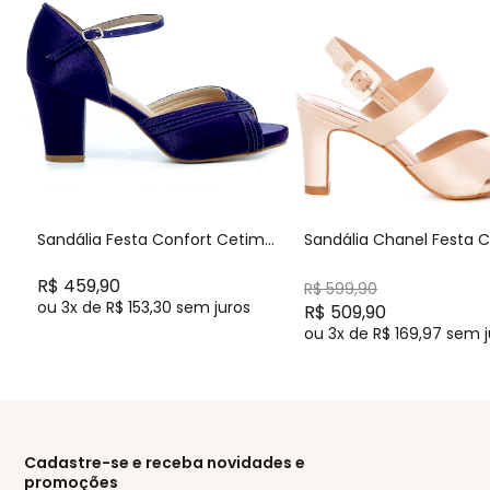
Sandália Festa Confort Cetim
Sandália Chanel Festa 
Velvet Salto Médio - MV3624
Nude Salto Médio - 256D
R$ 459,90
R$ 599,90
ou
3x
de
R$ 153,30
sem juros
R$ 509,90
ou
3x
de
R$ 169,97
sem j
Cadastre-se e receba novidades e
promoções