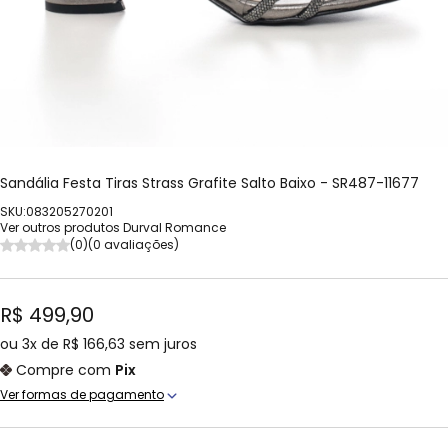
Sandália Festa Tiras Strass Grafite Salto Baixo - SR487-11677
SKU:083205270201
Ver outros produtos Durval Romance
(0)
(0 avaliações)
R$ 499,90
ou
3x
de
R$ 166,63
sem juros
Compre com
Pix
Ver formas de pagamento
Cartão Crédito
1x de R$ 499,90 sem juros
Boleto