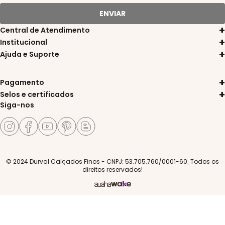
ENVIAR
Central de Atendimento
11 3311-8080
Institucional
Sobre a Durval
11 97572-0836
Ajuda e Suporte
Trocas e Devoluções
Política de Privacidade
atendimento@durvalcalcados.com.br
Entrega
Portal de Pedidos
Atendimento de Seg. a Sex. das 9h às 17h
Pagamento
Pagamentos
Nossas Lojas
Selos e certificados
Central de Atendimento
Siga-nos
© 2024 Durval Calçados Finos - CNPJ: 53.705.760/0001-60. Todos os
direitos reservados!