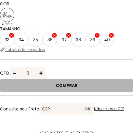
2x de R$ 249,95 sem juros
1x de R$ 499,90 sem juros
COR
PIX
3x de R$ 166,63 sem juros
1x de R$ 499,90 sem juros
Grafite
TAMANHO
33
34
35
36
37
38
39
40
Tabela de medidas
-
+
QTD.
COMPRAR
Consulte seu Frete
Não sei meu CEP