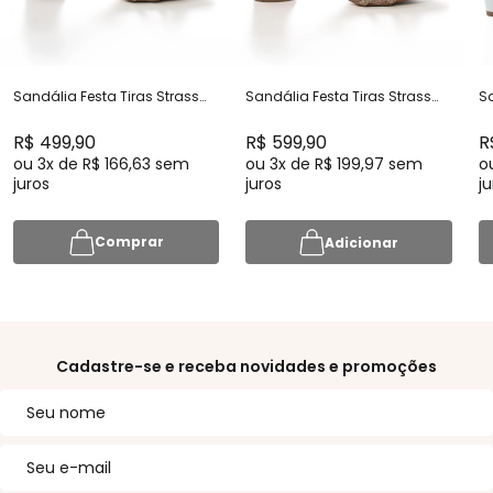
Sandália Festa Tiras Strass
Sandália Festa Tiras Strass
Sa
Prata Salto Baixo - SR487-
Salto Baixo - SR487-11677
Pr
11677
R$ 499,90
R$ 599,90
R
ou
3x
de
R$ 166,63
sem
ou
3x
de
R$ 199,97
sem
o
juros
juros
ju
Comprar
Adicionar
Cadastre-se e receba novidades e promoções