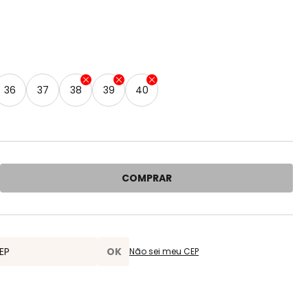
s
36
37
38
39
40
COMPRAR
Não sei meu CEP