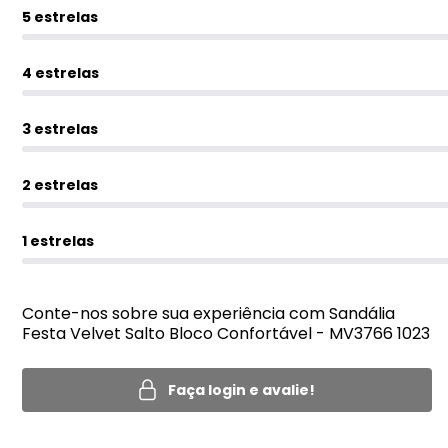
5 estrelas
4 estrelas
3 estrelas
2 estrelas
1 estrelas
Conte-nos sobre sua experiência com Sandália
Festa Velvet Salto Bloco Confortável - MV3766 1023
Faça login e avalie!