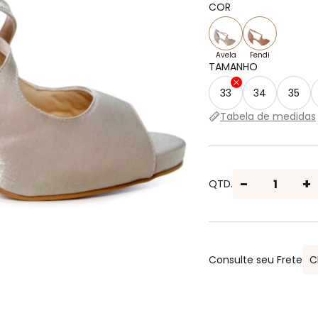
3x de R$ 176,63 sem juros
COR
1x de R$ 529,90 sem juro
Avela
Fendi
TAMANHO
33
34
35
Tabela de medidas
-
+
QTD.
Consulte seu Frete