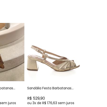
rbatanas
Sandália Festa Barbatanas
 Confortável
Dourada Salto Bloco
Confortável - NF411
R$ 529,90
sem juros
ou
3x
de
R$ 176,63
sem juros