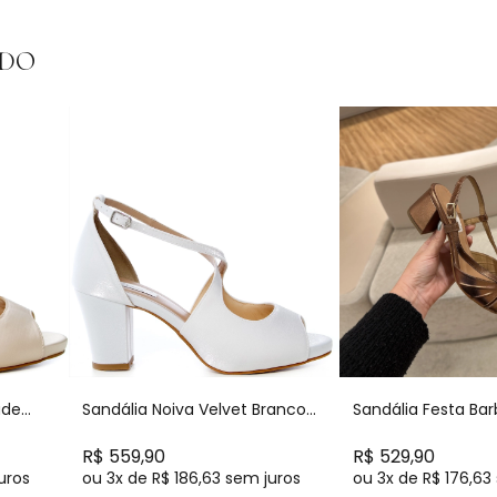
NDO
ude
Sandália Noiva Velvet Branco
Sandália Festa Ba
-
Salto Bloco Comfortável -
Bronze Salto Bloco
MV3766 1023
- NF411
R$ 559,90
R$ 529,90
uros
ou
3x
de
R$ 186,63
sem juros
ou
3x
de
R$ 176,63