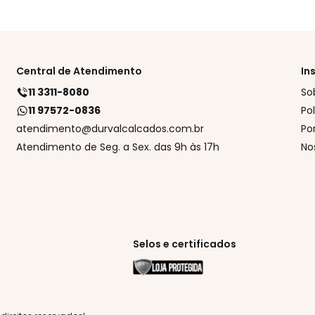
Central de Atendimento
In
11 3311-8080
So
11 97572-0836
Po
atendimento@durvalcalcados.com.br
Po
Atendimento de Seg. a Sex. das 9h às 17h
No
Selos e certificados