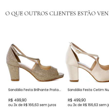
O QUE OUTROS CLIENTES ESTÃO VE
Sandália Festa Brilhante Prata
Sandália Festa Cetim N
Velha Salto Bloco Confortável -
Salto Bloco Confortável 
MV3766 1023
MV3766 1023
R$ 499,90
R$ 499,90
ou
3x
de
R$ 166,63
sem juros
ou
3x
de
R$ 166,63
sem j