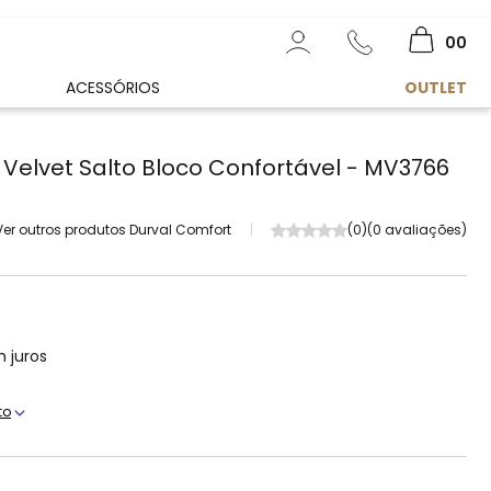
00
ACESSÓRIOS
OUTLET
 Velvet Salto Bloco Confortável - MV3766
Ver outros produtos Durval Comfort
|
(0)
(0 avaliações)
 juros
to
s
s
s