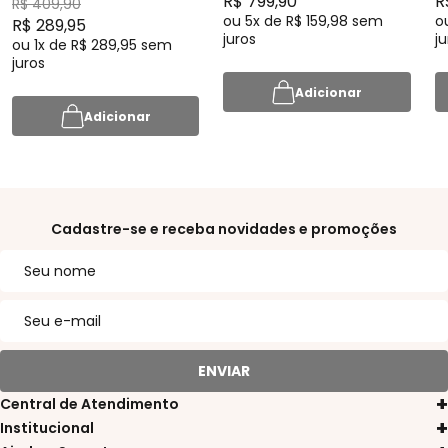
R$ 799,90
R
R$ 409,90
ou
5x
de
R$ 159,98
sem
o
R$ 289,95
juros
ju
ou
1x
de
R$ 289,95
sem
juros
Adicionar
Adicionar
Cadastre-se e receba novidades e promoções
ENVIAR
Central de Atendimento
11 3311-8080
Institucional