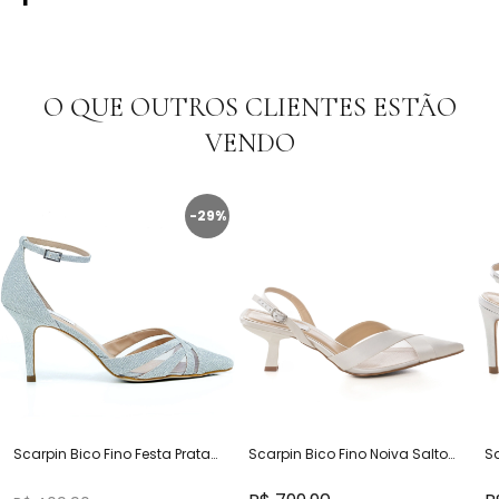
O QUE OUTROS CLIENTES ESTÃO
VENDO
-29%
Scarpin Bico Fino Festa Prata
Scarpin Bico Fino Noiva Salto
Sa
Salto Médio - DU52130
Baixo - 470D.11461
Pe
47