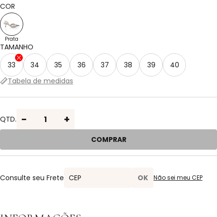
2x de R$ 329,95 sem juros
1x de R$ 659,90 sem juros
COR
PIX
3x de R$ 219,97 sem juros
1x de R$ 659,90 sem juros
4x de R$ 164,98 sem juros
Prata
TAMANHO
33
34
35
36
37
38
39
40
Tabela de medidas
-
+
QTD.
COMPRAR
Consulte seu Frete
Não sei meu CEP