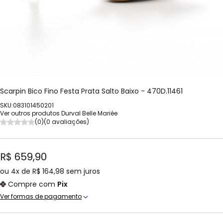
Scarpin Bico Fino Festa Prata Salto Baixo - 470D.11461
SKU:083101450201
Ver outros produtos Durval Belle Mariée
(0)
(0 avaliações)
R$ 659,90
ou
4x
de
R$ 164,98
sem juros
Compre com
Pix
Ver formas de pagamento
Cartão Crédito
1x de R$ 659,90 sem juros
Boleto